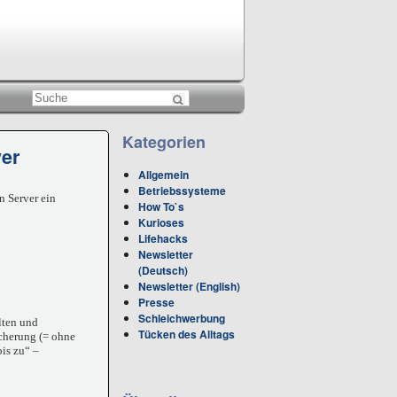
Kategorien
ver
Allgemein
Betriebssysteme
n Server ein
How To`s
Kurioses
Lifehacks
Newsletter
(Deutsch)
Newsletter (English)
Presse
Schleichwerbung
lten und
Tücken des Alltags
icherung (= ohne
is zu“ –