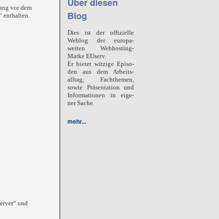
Über diesen
rang vor dem
Blog
“ enthalten.
Dies ist der offizielle
Weblog der europa-
weiten Webhosting-
Marke
EUserv.
Er bietet witzige Episo-
den aus dem Arbeits-
alltag, Fachthemen,
sowie Präsentation und
Informationen in eige-
ner Sache.
mehr...
Server“ und