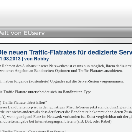
ie neuen Traffic-Flatrates für dedizierte Ser
1.08.2013 | von Robby
m Rahmen des Ausbaus unseres Netzwerkes ist es uns nun möglich, Ihrem dedizierte
rweitertes Angebot an Bandbreiten-Optionen und Traffic-Flatrates anzubieten.
ir haben folgende (kostenfreie) Upgrades auf die Server-Serien vorgenommen.
ie Traffic Flatrate unterscheidet sich im Bandbreiten-Typ:
) Traffic Flatrate „Best Effort“
ieser Bandbreitentyp ist in den günstigen Misurfi-Serien jetzt standardmäßig entha
edeutet nichts anderes als dass der Server die Bandbreite bekommt ohne deren Zus
LA), wenn genügend Platz im Netzwerk vorhanden ist. Es ist vergleichbar mit der „b
andbreitenangabe bei Internetzugangsanbietern (z.B. DSL oder Kabel)
.) Traffic Flatrate „Garantierte Bandbreite“