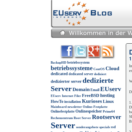
D
1
betriebssystem
BackupHD
I
betriebssysteme
Cloud
CentOS
e
dedicated
dedicated server
dediziert
dedizierte
W
dedizierter server
Server
EUserv
Domain
Email
D
FreeBSD
hosting
EUserv Internet
Filer
Kurioses
Linux
HowTo
installation
1.
D
Mainboard
newsletter
Online-Festplatte
Onlinespeicher
Onlinefestplatte
b
Prime64
Rootserver
S
Rechenzentrum
Root Server
B
Server
ssd
sonderangebote
specials
2