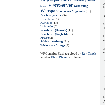
Virtualisierung
Storage
Support
traffic
virtuelle
D
vServer
VPS
Webhosting
Server
B
Webspace
wiki
Allgemein
(91)
xen
Betriebssysteme
(34)
D
How To`s
(14)
Kurioses
(15)
M
Lifehacks
(3)
-
Newsletter (Deutsch)
(11)
Newsletter (English)
(14)
P
Presse
(2)
-
Schleichwerbung
(31)
Tücken des Alltags
(9)
P
-
WP Cumulus Flash tag cloud by
Roy Tanck
requires
Flash Player
9 or better.
P
-
F
-
F
-
B
„