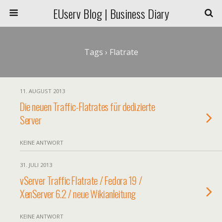
EUserv Blog | Business Diary
Tags › Flatrate
11. AUGUST 2013
Die neuen Traffic-Flatrates für dedizierte
Server
KEINE ANTWORT
31. JULI 2013
vServer Traffic Flatrate / Fedora 19 /
XenServer 6.2 / neue Wikianleitung
KEINE ANTWORT