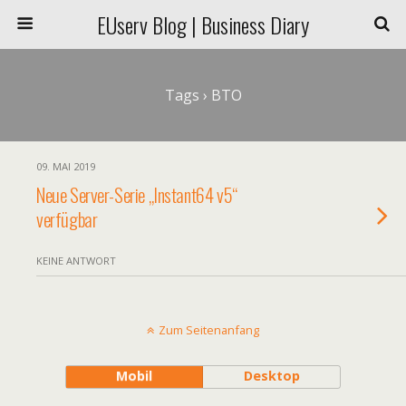
EUserv Blog | Business Diary
Tags › BTO
09. MAI 2019
Neue Server-Serie „Instant64 v5“
verfügbar
KEINE ANTWORT
Zum Seitenanfang
Mobil
Desktop