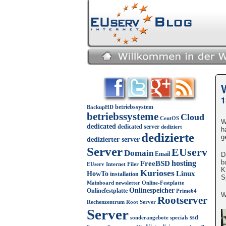
1
betriebssystem
BackupHD
betriebssysteme
Cloud
CentOS
W
dedicated
dedicated server
dediziert
h
dedizierte
g
dedizierter server
Server
EUserv
Domain
Email
D
b
FreeBSD
hosting
EUserv Internet
Filer
K
Kurioses
Linux
HowTo
installation
S
Mainboard
newsletter
Online-Festplatte
Onlinespeicher
Onlinefestplatte
Prime64
W
Rootserver
Rechenzentrum
Root Server
Server
ssd
sonderangebote
specials