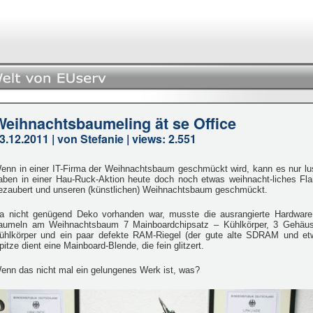
Weihnachtsbaumeling ät se Office
3.12.2011 | von Stefanie | views: 2.551
enn in einer IT-Firma der Weihnachtsbaum geschmückt wird, kann es nur lus
aben in einer Hau-Ruck-Aktion heute doch noch etwas weihnacht-liches Flai
ezaubert und unseren (künstlichen) Weihnachtsbaum geschmückt.
a nicht genügend Deko vorhanden war, musste die ausrangierte Hardware
aumeln am Weihnachtsbaum 7 Mainboardchipsatz – Kühlkörper, 3 Gehäuse
ühlkörper und ein paar defekte RAM-Riegel (der gute alte SDRAM und e
pitze dient eine Mainboard-Blende, die fein glitzert.
enn das nicht mal ein gelungenes Werk ist, was?