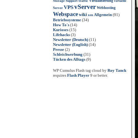
Virtualisierung
Storage
Support
traffic
virtuelle
vServer
VPS
Webhosting
Server
Webspace
wiki
Allgemein
(91)
xen
Betriebssysteme
(34)
How To`s
(14)
Kurioses
(15)
Lifehacks
(3)
Newsletter (Deutsch)
(11)
Newsletter (English)
(14)
Presse
(2)
Schleichwerbung
(31)
Tücken des Alltags
(9)
WP Cumulus Flash tag cloud by
Roy Tanck
requires
Flash Player
9 or better.