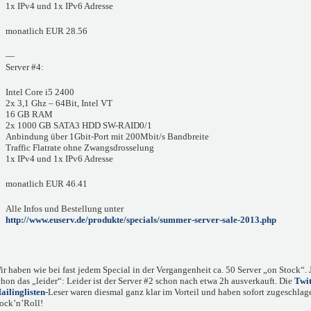
1x IPv4 und 1x IPv6 Adresse
monatlich EUR 28.56
—
Server #4:
Intel Core i5 2400
2x 3,1 Ghz – 64Bit, Intel VT
16 GB RAM
2x 1000 GB SATA3 HDD SW-RAID0/1
Anbindung über 1Gbit-Port mit 200Mbit/s Bandbreite
Traffic Flatrate ohne Zwangsdrosselung
1x IPv4 und 1x IPv6 Adresse
monatlich EUR 46.41
Alle Infos und Bestellung unter
http://www.euserv.de/produkte/specials/summer-server-sale-2013.php
ir haben wie bei fast jedem Special in der Vergangenheit ca. 50 Server „on Stock“.
chon das „leider“: Leider ist der Server #2 schon nach etwa 2h ausverkauft. Die
Twit
ailinglisten
-Leser waren diesmal ganz klar im Vorteil und haben sofort zugeschlag
ock’n’Roll!