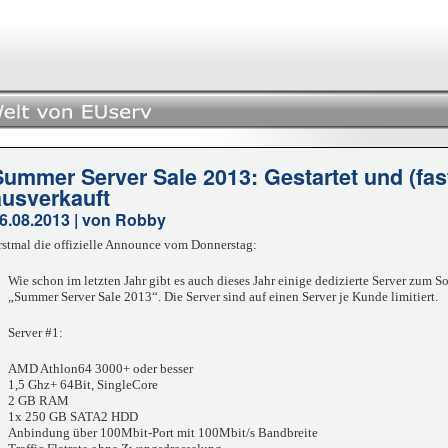
Summer Server Sale 2013: Gestartet und (fast
ausverkauft
6.08.2013 | von Robby
rstmal die offizielle Announce vom Donnerstag:
Wie schon im letzten Jahr gibt es auch dieses Jahr einige dedizierte Server zum S
„Summer Server Sale 2013“. Die Server sind auf einen Server je Kunde limitiert.
Server #1:
AMD Athlon64 3000+ oder besser
1,5 Ghz+ 64Bit, SingleCore
2 GB RAM
1x 250 GB SATA2 HDD
Anbindung über 100Mbit-Port mit 100Mbit/s Bandbreite