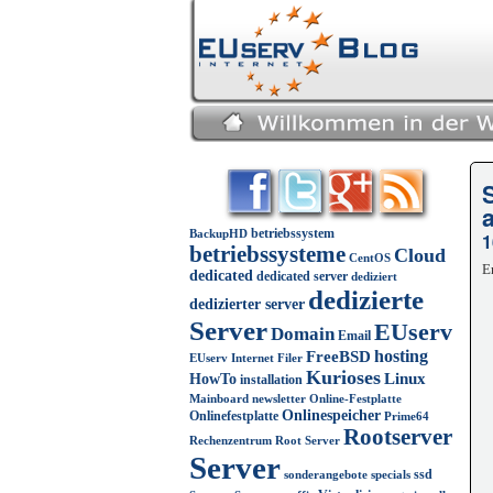
betriebssystem
BackupHD
1
betriebssysteme
Cloud
CentOS
E
dedicated
dedicated server
dediziert
dedizierte
dedizierter server
Server
EUserv
Domain
Email
FreeBSD
hosting
EUserv Internet
Filer
Kurioses
Linux
HowTo
installation
Mainboard
newsletter
Online-Festplatte
Onlinespeicher
Onlinefestplatte
Prime64
Rootserver
Rechenzentrum
Root Server
Server
ssd
sonderangebote
specials