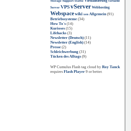
Virtualisierung
Storage
Support
traffic
virtuelle
vServer
VPS
Webhosting
Server
Webspace
wiki
Allgemein
(91)
xen
Betriebssysteme
(34)
How To`s
(14)
Kurioses
(15)
Lifehacks
(3)
Newsletter (Deutsch)
(11)
Newsletter (English)
(14)
Presse
(2)
Schleichwerbung
(31)
Tücken des Alltags
(9)
WP Cumulus Flash tag cloud by
Roy Tanck
requires
Flash Player
9 or better.