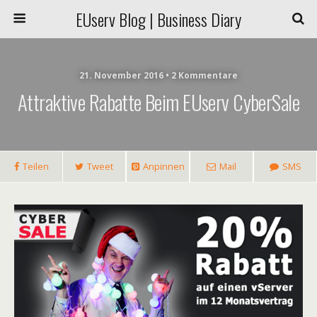
EUserv Blog | Business Diary
21. November 2016 • 2 Kommentare
Attraktive Rabatte Beim EUserv CyberSale
Teilen
Tweet
Anpinnen
Mail
SMS