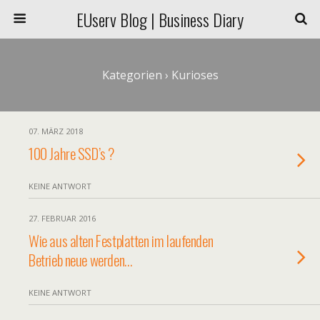
EUserv Blog | Business Diary
Kategorien ›
Kurioses
07. MÄRZ 2018
100 Jahre SSD’s ?
KEINE ANTWORT
27. FEBRUAR 2016
Wie aus alten Festplatten im laufenden
Betrieb neue werden…
KEINE ANTWORT