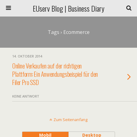
EUserv Blog | Business Diary
Tags › Ecommerce
14. OKTOBER 2014
Online Verkaufen auf der richtigen
Plattform: Ein Anwendungsbeispiel für den
Filer Pro SSD
KEINE ANTWORT
Zum Seitenanfang
Mobil
Desktop