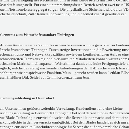
ie Energieversorgung des Rechenzentrums in Jena wurde bereits auf 100% Ökostr
asserkraft umgestellt. Für einen unterbrechungsfreien Betrieb werden zwei neue U
euem Notstrom-Dieselaggregat sorgen. Die physikalische Sicherheit wird durch VDS3
icherheitstechnik, 24×7 Kameraüberwachung und Sicherheitsdienst gewährleistet.
ekenntnis zum Wirtschaftsstandort Thüringen
Mit dem Ausbau unseres Standortes in Jena bekennen wir uns ganz klar zur Förderu
irtschaftsstandortes Thüringen. Durch stetige Investitionen in die Erweiterung unse
echenzentrums- und Netzwerkkapazitäten sowie dem kontinuierlichen Aufbau eine
ochmotivierten Teams aus regional verwurzelten Mitarbeitern können wir uns dem 
achsenden Markt schnell anpassen. Weiterhin ist damit eine hohe Fertigungstiefe u
öglich, welche den stetig wachsenden Anforderungen der IT-Branche – auch fern ab
ochburgen wie beispielsweise Frankfurt/Main – gerecht werden kann.“ erklärt EUs
eschäftsführer Dirk Seidel vor Ort im Rechenzentrum Jena.
orschungsabteilung in Hermsdorf
um Unternehmen gehören weiterhin Verwaltung, Kundendienst und eine kleine
orschungsabteilung in Hermsdorf/Thüringen. Dort wird derzeit für das Rechenzentr
eue Blade-Technologie entwickelt, welche die Server kleiner macht und damit eine
ackungsdichte in den Serverracks ermöglicht. „Bei den Blades handelt es sich um e
hüringen entwickelte Einschubtechnologie für Server, die auf herkömmliche Gehäu