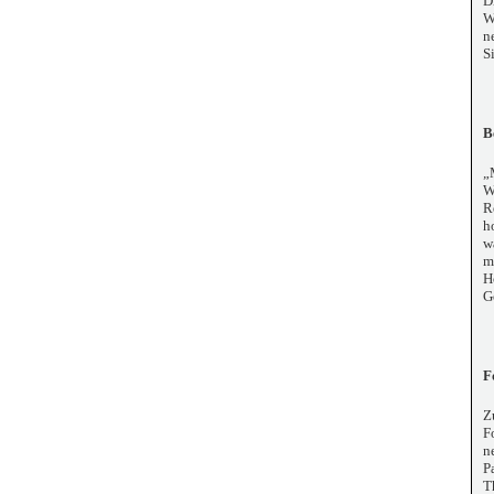
D
W
n
S
B
„
W
R
h
w
m
H
G
F
Z
F
n
P
T