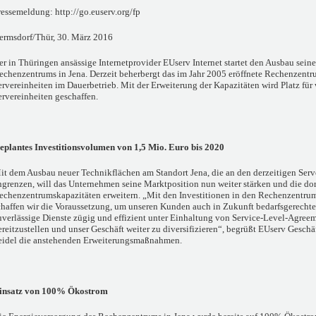
ressemeldung: http://go.euserv.org/fp
ermsdorf/Thür, 30. März 2016
er in Thüringen ansässige Internetprovider EUserv Internet startet den Ausbau seine
echenzentrums in Jena. Derzeit beherbergt das im Jahr 2005 eröffnete Rechenzent
ervereinheiten im Dauerbetrieb. Mit der Erweiterung der Kapazitäten wird Platz für
ervereinheiten geschaffen.
eplantes Investitionsvolumen von 1,5 Mio. Euro bis 2020
it dem Ausbau neuer Technikflächen am Standort Jena, die an den derzeitigen Serv
ngrenzen, will das Unternehmen seine Marktposition nun weiter stärken und die do
echenzentrumskapazitäten erweitern. „Mit den Investitionen in den Rechenzentru
chaffen wir die Voraussetzung, um unseren Kunden auch in Zukunft bedarfsgerecht
uverlässige Dienste zügig und effizient unter Einhaltung von Service-Level-Agree
ereitzustellen und unser Geschäft weiter zu diversifizieren“, begrüßt EUserv Geschä
eidel die anstehenden Erweiterungsmaßnahmen.
insatz von 100% Ökostrom