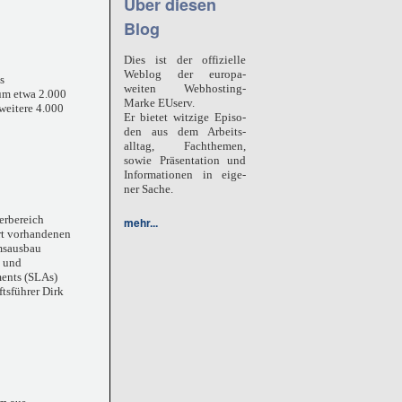
Über diesen
Blog
Dies ist der offizielle
Weblog der europa-
s
weiten Webhosting-
rum etwa 2.000
Marke
EUserv.
 weitere 4.000
Er bietet witzige Episo-
den aus dem Arbeits-
alltag, Fachthemen,
sowie Präsentation und
Informationen in eige-
ner Sache.
erbereich
mehr...
rt vorhandenen
msausbau
e und
ments (SLAs)
ftsführer Dirk