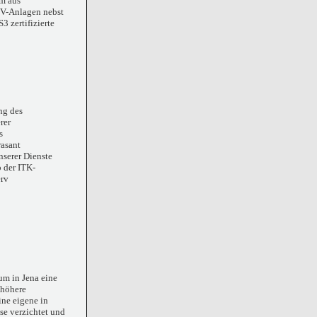
om aus
SV-Anlagen nebst
 zertifizierte
ng des
rer
s
rasant
nserer Dienste
 der ITK-
erv
um in Jena eine
 höhere
ine eigene in
se verzichtet und