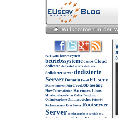
betriebssystem
BackupHD
3
betriebssysteme
Cloud
CentOS
dedicated
dedicated server
dediziert
dedizierte
dedizierter server
Server
EUserv
Domain
Email
FreeBSD
hosting
EUserv Internet
Filer
Kurioses
Linux
HowTo
installation
Mainboard
newsletter
Online-Festplatte
Onlinespeicher
Onlinefestplatte
Prime64
Rootserver
Rechenzentrum
Root Server
Server
ssd
sonderangebote
specials