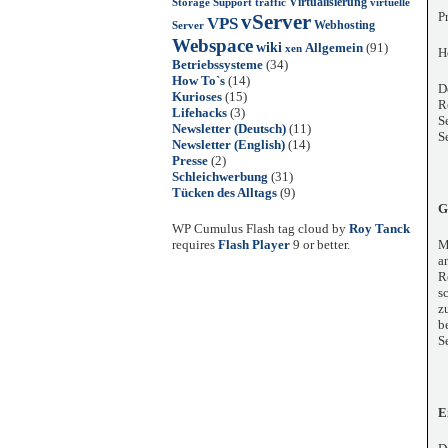
Virtualisierung
Storage
Support
traffic
virtuelle
P
vServer
VPS
Webhosting
Server
Webspace
wiki
Allgemein
(91)
xen
H
Betriebssysteme
(34)
How To`s
(14)
D
Kurioses
(15)
R
Lifehacks
(3)
S
Newsletter (Deutsch)
(11)
S
Newsletter (English)
(14)
Presse
(2)
Schleichwerbung
(31)
Tücken des Alltags
(9)
G
WP Cumulus Flash tag cloud by
Roy Tanck
requires
Flash Player
9 or better.
M
a
R
s
z
b
S
E